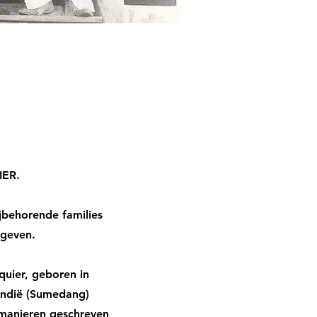
IER.
jbehorende families
 geven.
quier, geboren in
-Indië (Sumedang)
 manieren geschreven