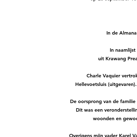
In de Almana
In naamlijs
uit Krawang Prea
Charle Vaquier vertro
Hellevoetsluis (uitgevaren
De oorsprong van de familie V
Dit was een veronderstelli
woonden en gewoon
Overigens mijn vader Karel Va