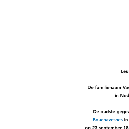
Leu
De familienaam Vac
in Ned
De oudste gegeve
Bouchavesnes
in
op 23 september 185