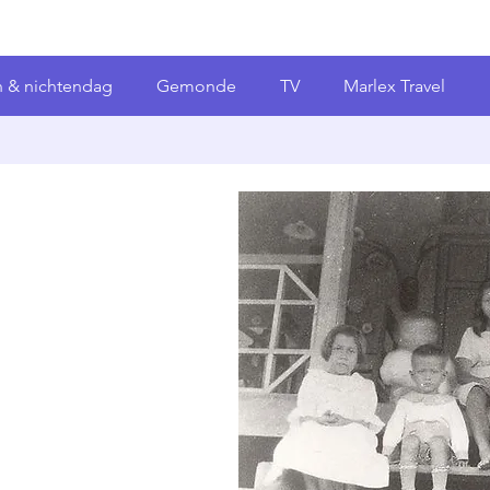
 & nichtendag
Gemonde
TV
Marlex Travel