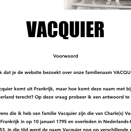
VACQUIER
VACQUIER
Voorwoord
k dat je de website bezoekt over onze familienaam VACQU
quier komt uit Frankrijk, maar hoe komt deze naam met bi
erland terecht? Op deze vraag probeer ik een antwoord te
ns die ik heb van familie Vacquier zijn die van Charle(s) Va
 Frankrijk in op 10 januari 1795 en overleden in Nederlands
3. In die tijd werd de naam Vacquier nog op verschillende