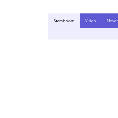
Stamboom
Video
Neven