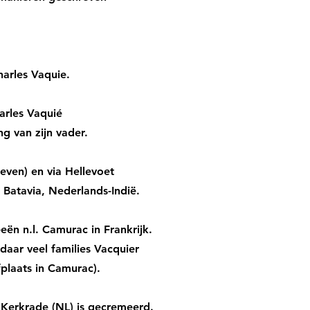
arles Vaquie.
arles Vaquié
g van zijn vader.
even) en via Hellevoet
 Batavia, Nederlands-Indië.
eën n.l. Camurac in Frankrijk.
daar veel families Vacquier
laats in Camurac).
n Kerkrade (NL) is gecremeerd.