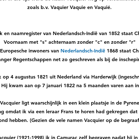
zoals b.v. Vaquier Vaquie en Vaquié.
k en naamregister van Nederlandsch-Indië van 1852 staat Ch
Voornaam met "s" achternaam zonder "c" en zonder "r"
t Europesche inwoners van
Nederlandsch-Indië
1868 staat Ch
nger Regentschappen net zo geschreven als bij de inschepin
k op 4 augustus 1821 uit Nederland via Harderwijk (ingeschr
). Hij kwam aan op 7 januari 1822 na 5 maanden varen aan in
acquier ligt waarschijnlijk in een klein plaatsje in de Pyrene
ng omdat ik via een leraar Frans te horen had gekregen dat 
d hebben. (Gezien de vele namen Vacquier op de begraafp
cquier (1921-1998) ik in Camurac zelf begraven nadat hij i