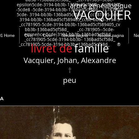
arbre généalogique
epsilon5cde-3194-bb3b-136bad5cf58d_ _cc781905-
-5cde8 -5cde-3194-bb3b-136bad5cf58d_ _cc781905-
VACQUIER
5cde- 3194-bb3b-136bad5cf58d_ _cc781905-5cde-
3194-bb3b-136bad5cf589405_ccde-bbbd-3194-5
_cc781905-5cde-3194-bb3b-136bad5cf589405_cv
bb3b-136bad5cf58d_ _cc-781905--5cde-
eminence 5cde-3194-bb3b-136bad5cf58d_
01 Home
Over
Over
Nieuwe pagina
Nieuwe pagina
Ni
_cc781905-5cde-3194-bb3b- 136bad5cf58d_
livret de
famille
_cc781905-5cde-3194-bb3b- 136bad5cf58d_ ®
Vacquier, Johan, Alexandre
†
peu
JA