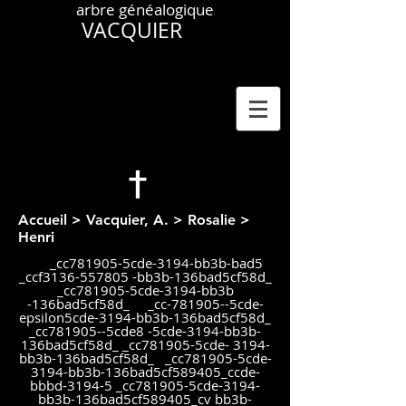
arbre généalogique
VACQUIER
†
Accueil
>
Vacquier, A.
>
Rosalie
>
Henri
_cc781905-5cde-3194-bb3b-bad5
_ccf3136-557805 -bb3b-136bad5cf58d_
_cc781905-5cde-3194-bb3b
-136bad5cf58d_ _cc-781905--5cde-
epsilon5cde-3194-bb3b-136bad5cf58d_
_cc781905--5cde8 -5cde-3194-bb3b-
136bad5cf58d_ _cc781905-5cde- 3194-
bb3b-136bad5cf58d_ _cc781905-5cde-
3194-bb3b-136bad5cf589405_ccde-
bbbd-3194-5 _cc781905-5cde-3194-
bb3b-136bad5cf589405_cv bb3b-