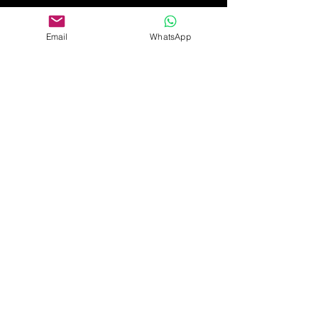
Email
WhatsApp
Placer le texte
avec la photo