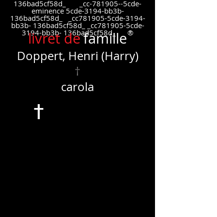
136bad5cf58d_ _cc-781905--5cde-
eminence 5cde-3194-bb3b-
136bad5cf58d_ _cc781905-5cde-3194-
bb3b- 136bad5cf58d_ _cc781905-5cde-
3194-bb3b- 136bad5cf58d_ ®
livret de
famille
Doppert, Henri (Harry)
†
carola
†